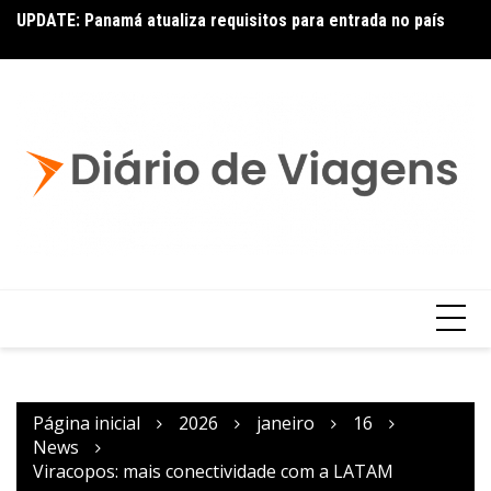
UPDATE: Panamá atualiza requisitos para entrada no país
Ai
Copa – Atualização: Política de Alterações e Reembolsos
por Doença ou Falecimento
Página inicial
2026
janeiro
16
News
Viracopos: mais conectividade com a LATAM