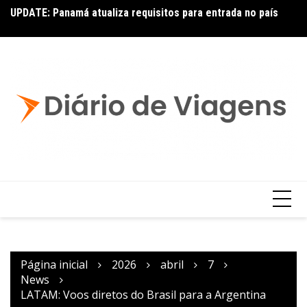
UPDATE: Panamá atualiza requisitos para entrada no país
Ai
Copa – Atualização: Política de Alterações e Reembolsos
por Doença ou Falecimento
Página inicial
2026
abril
7
News
LATAM: Voos diretos do Brasil para a Argentina