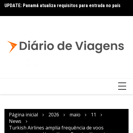
UPDATE: Panamá atualiza requisitos para entrada no país
Ai
Copa – Atualização: Política de Alterações e Reembolsos
por Doença ou Falecimento
Página inicial
2026
maio
11
News
Turkish Airlines amplia frequência de voos