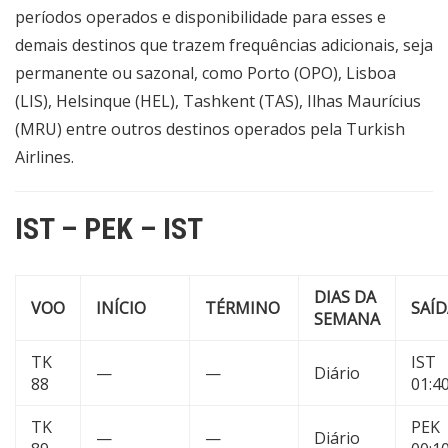
períodos operados e disponibilidade para esses e
demais destinos que trazem frequências adicionais, seja
permanente ou sazonal, como Porto (OPO), Lisboa
(LIS), Helsinque (HEL), Tashkent (TAS), Ilhas Maurícius
(MRU) entre outros destinos operados pela Turkish
Airlines.
IST – PEK – IST
DIAS DA
VOO
INÍCIO
TÉRMINO
SAÍD
SEMANA
TK
IST
—
—
Diário
88
01:4
TK
PEK
—
—
Diário