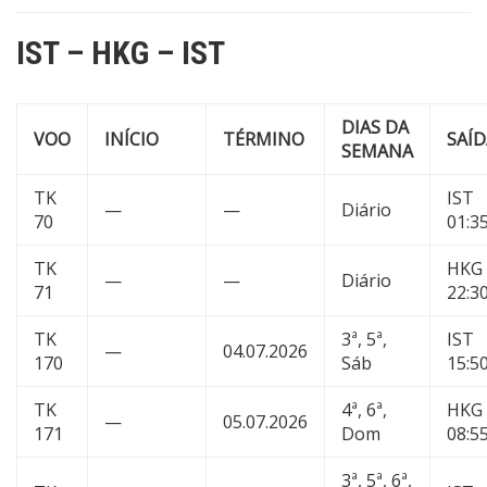
IST – HKG – IST
DIAS DA
VOO
INÍCIO
TÉRMINO
SAÍD
SEMANA
TK
IST
—
—
Diário
70
01:3
TK
HKG
—
—
Diário
71
22:3
TK
3ª, 5ª,
IST
—
04.07.2026
170
Sáb
15:5
TK
4ª, 6ª,
HKG
—
05.07.2026
171
Dom
08:5
3ª, 5ª, 6ª,