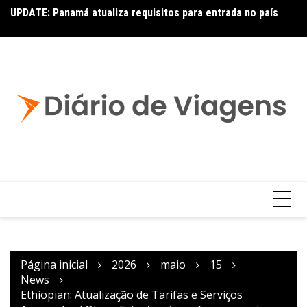
UPDATE: Panamá atualiza requisitos para entrada no país
Ai
Copa – Atualização: Política de Alterações e Reembolsos
por Doença ou Falecimento
Página inicial
2026
maio
15
News
Ethiopian: Atualização de Tarifas e Serviços