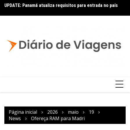
UPDATE: Panamá atualiza requisitos para entrada no país
Ai
Copa – Atualização: Política de Alterações e Reembolsos
por Doença ou Falecimento
Página inicial
2026
maio
19
News
Ofereça RAM para Madri