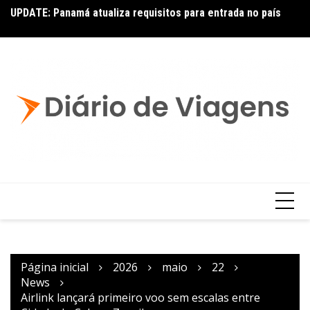
UPDATE: Panamá atualiza requisitos para entrada no país
Ai
Copa – Atualização: Política de Alterações e Reembolsos
por Doença ou Falecimento
Página inicial
2026
maio
22
News
Airlink lançará primeiro voo sem escalas entre