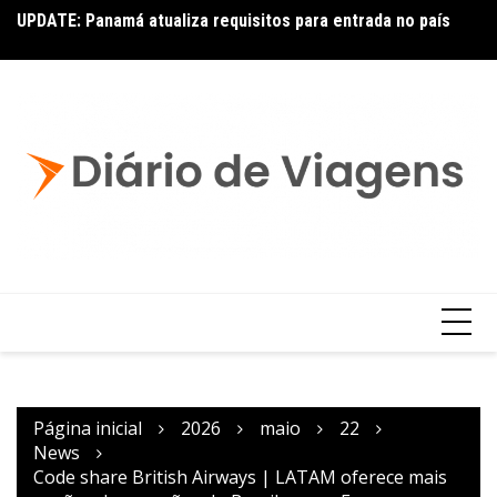
UPDATE: Panamá atualiza requisitos para entrada no país
Ai
Copa – Atualização: Política de Alterações e Reembolsos
por Doença ou Falecimento
Página inicial
2026
maio
22
News
Code share British Airways | LATAM oferece mais