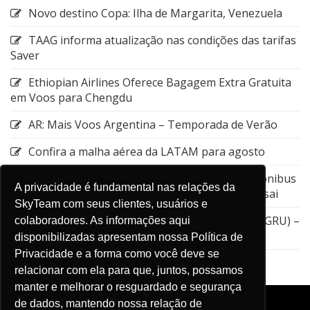
Novo destino Copa: Ilha de Margarita, Venezuela
TAAG informa atualização nas condições das tarifas
Saver
Ethiopian Airlines Oferece Bagagem Extra Gratuita
em Voos para Chengdu
AR: Mais Voos Argentina – Temporada de Verão
Confira a malha aérea da LATAM para agosto
Emirates: Alteração do local de embarque do ônibus
A privacidade é fundamental nas relações da
entre a Estação de Nagoya e o Aeroporto de Kansai
SkyTeam com seus clientes, usuários e
GOL: Cancelamento da rota entre Guarulhos (GRU) –
colaboradores. As informações aqui
Aruba (AUA)
disponibilizadas apresentam nossa Política de
Privacidade e a forma como você deve se
relacionar com ela para que, juntos, possamos
manter e melhorar o resguardado e segurança
de dados, mantendo nossa relação de