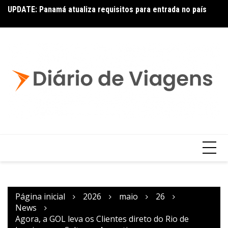
UPDATE: Panamá atualiza requisitos para entrada no país
Ai
Copa – Atualização: Política de Alterações e Reembolsos
por Doença ou Falecimento
Página inicial
2026
maio
26
News
Agora, a GOL leva os Clientes direto do Rio de