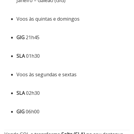
Janeiro – Galeão (GIG)
Voos às quintas e domingos
GIG
21h45
SLA
01h30
Voos às segundas e sextas
SLA
02h30
GIG
06h00