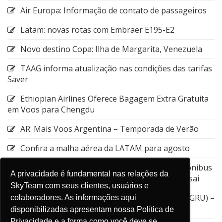
Air Europa: Informação de contato de passageiros
Latam: novas rotas com Embraer E195-E2
Novo destino Copa: Ilha de Margarita, Venezuela
TAAG informa atualização nas condições das tarifas
Saver
Ethiopian Airlines Oferece Bagagem Extra Gratuita
em Voos para Chengdu
AR: Mais Voos Argentina – Temporada de Verão
Confira a malha aérea da LATAM para agosto
Emirates: Alteração do local de embarque do ônibus
A privacidade é fundamental nas relações da
entre a Estação de Nagoya e o Aeroporto de Kansai
SkyTeam com seus clientes, usuários e
GOL: Cancelamento da rota entre Guarulhos (GRU) –
colaboradores. As informações aqui
Aruba (AUA)
disponibilizadas apresentam nossa Política de
Privacidade e a forma como você deve se