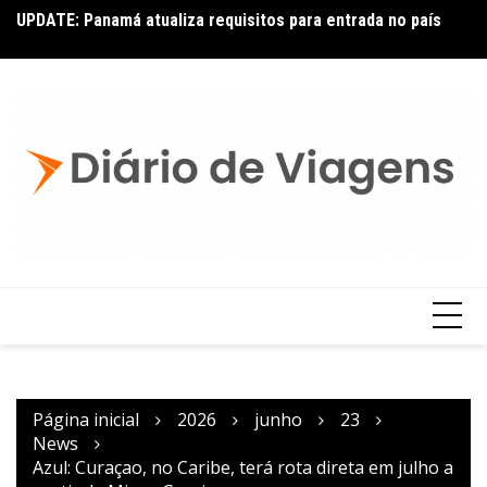
UPDATE: Panamá atualiza requisitos para entrada no país
Ai
Copa – Atualização: Política de Alterações e Reembolsos
por Doença ou Falecimento
Página inicial
2026
junho
23
News
Azul: Curaçao, no Caribe, terá rota direta em julho a