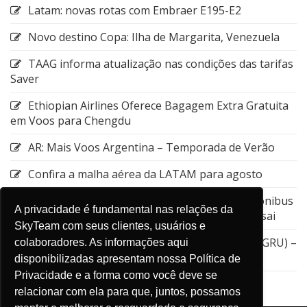
Latam: novas rotas com Embraer E195-E2
Novo destino Copa: Ilha de Margarita, Venezuela
TAAG informa atualização nas condições das tarifas
Saver
Ethiopian Airlines Oferece Bagagem Extra Gratuita
em Voos para Chengdu
AR: Mais Voos Argentina – Temporada de Verão
Confira a malha aérea da LATAM para agosto
Emirates: Alteração do local de embarque do ônibus
A privacidade é fundamental nas relações da
entre a Estação de Nagoya e o Aeroporto de Kansai
SkyTeam com seus clientes, usuários e
GOL: Cancelamento da rota entre Guarulhos (GRU) –
colaboradores. As informações aqui
Aruba (AUA)
disponibilizadas apresentam nossa Política de
Privacidade e a forma como você deve se
relacionar com ela para que, juntos, possamos