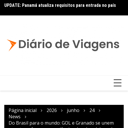
UPDATE: Panamá atualiza requisitos para entrada no país
Ai
Copa – Atualização: Política de Alterações e Reembolsos
por Doença ou Falecimento
Página inicial
2026
junho
24
News
Do Brasil para o mundo: GOL e Granado se unem