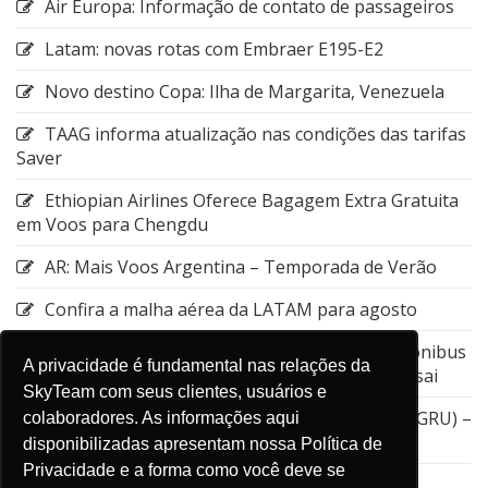
Air Europa: Informação de contato de passageiros
Latam: novas rotas com Embraer E195-E2
Novo destino Copa: Ilha de Margarita, Venezuela
TAAG informa atualização nas condições das tarifas
Saver
Ethiopian Airlines Oferece Bagagem Extra Gratuita
em Voos para Chengdu
AR: Mais Voos Argentina – Temporada de Verão
Confira a malha aérea da LATAM para agosto
Emirates: Alteração do local de embarque do ônibus
A privacidade é fundamental nas relações da
entre a Estação de Nagoya e o Aeroporto de Kansai
SkyTeam com seus clientes, usuários e
GOL: Cancelamento da rota entre Guarulhos (GRU) –
colaboradores. As informações aqui
Aruba (AUA)
disponibilizadas apresentam nossa Política de
Privacidade e a forma como você deve se