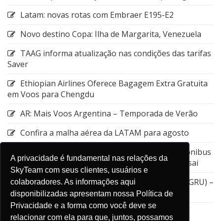
Latam: novas rotas com Embraer E195-E2
Novo destino Copa: Ilha de Margarita, Venezuela
TAAG informa atualização nas condições das tarifas
Saver
Ethiopian Airlines Oferece Bagagem Extra Gratuita
em Voos para Chengdu
AR: Mais Voos Argentina – Temporada de Verão
Confira a malha aérea da LATAM para agosto
Emirates: Alteração do local de embarque do ônibus
A privacidade é fundamental nas relações da
entre a Estação de Nagoya e o Aeroporto de Kansai
SkyTeam com seus clientes, usuários e
GOL: Cancelamento da rota entre Guarulhos (GRU) –
colaboradores. As informações aqui
Aruba (AUA)
disponibilizadas apresentam nossa Política de
Privacidade e a forma como você deve se
relacionar com ela para que, juntos, possamos