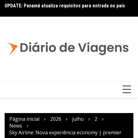
UPDATE: Panamá atualiza requisitos para entrada no país
Ai
Copa – Atualização: Política de Alterações e Reembolsos
por Doença ou Falecimento
Página inicial
2026
julho
2
News
Sky Airline: Nova experiência economy | premier