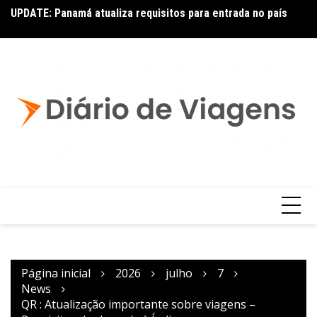
UPDATE: Panamá atualiza requisitos para entrada no país
Co
p
Página inicial
2026
julho
7
News
QR : Atualização importante sobre viagens –