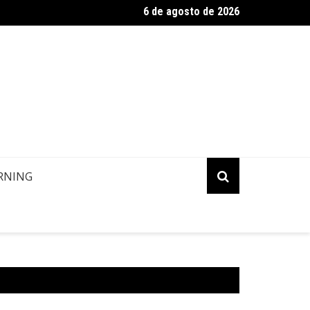
6 de agosto de 2026
estino Copa: Ilha de Margarita, Venezuela
RNING