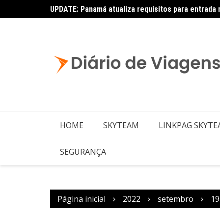
UPDATE: Panamá atualiza requisitos para entrada 
Latam: novas rotas com Embraer E195-E2
HOME
SKYTEAM
LINKPAG SKYT
SEGURANÇA
Página inicial
2022
setembro
19