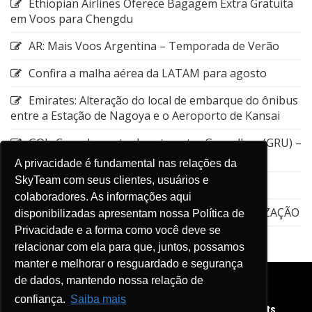
Ethiopian Airlines Oferece Bagagem Extra Gratuita
em Voos para Chengdu
AR: Mais Voos Argentina – Temporada de Verão
Confira a malha aérea da LATAM para agosto
Emirates: Alteração do local de embarque do ônibus
entre a Estação de Nagoya e o Aeroporto de Kansai
GOL: Cancelamento da rota entre Guarulhos (GRU) –
Aruba (AUA)
A privacidade é fundamental nas relações da
SkyTeam com seus clientes, usuários e
Emirates: Viagens flexíveis
colaboradores. As informações aqui
EMIRATES – Dubai Connect – STPC – ATUALIZAÇÃO
disponibilizadas apresentam nossa Política de
Privacidade e a forma como você deve se
relacionar com ela para que, juntos, possamos
manter e melhorar o resguardado e segurança
de dados, mantendo nossa relação de
confiança.
Saiba mais
Copyright © 2026 Diário de Viagens SkyTeam. All rights