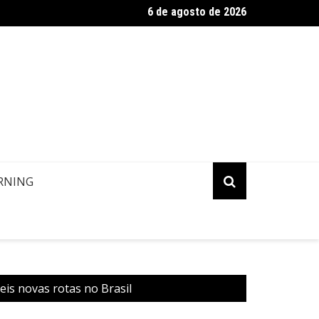
6 de agosto de 2026
estino Copa: Ilha de Margarita, Venezuela
RNING
is novas rotas no Brasil