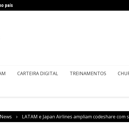
no país
Novo d
EAM
CARTEIRA DIGITAL
TREINAMENTOS
CHU
News
LATAM e Japan Airlines ampliam codeshare com se