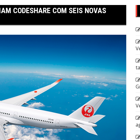
LIAM CODESHARE COM SEIS NOVAS
V
t
G
V
a