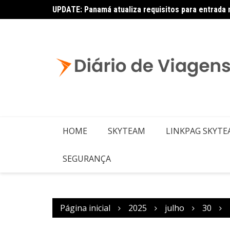
UPDATE: Panamá atualiza requisitos para entrada 
Latam: novas rotas com Embraer E195-E2
HOME
SKYTEAM
LINKPAG SKYT
SEGURANÇA
Página inicial
2025
julho
30