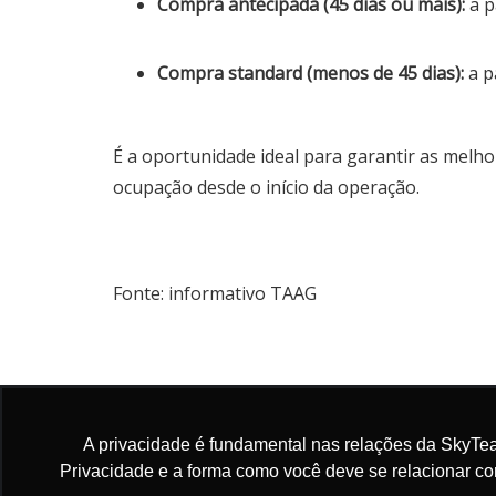
Compra antecipada (45 dias ou mais):
a p
Compra standard (menos de 45 dias):
a p
É a oportunidade ideal para garantir as melho
ocupação desde o início da operação.
Fonte: informativo TAAG
LATAM: EUA com Premium Business
A privacidade é fundamental nas relações da SkyTea
Privacidade e a forma como você deve se relacionar c