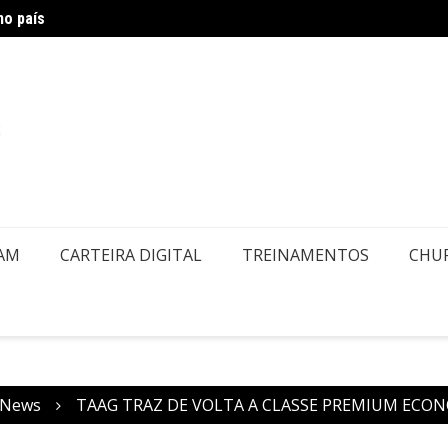
no país
Air Eu
embolsos por Doença ou Falecimento
EAM
CARTEIRA DIGITAL
TREINAMENTOS
CHU
News
TAAG TRAZ DE VOLTA A CLASSE PREMIUM ECO