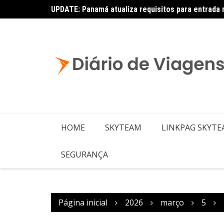
UPDATE: Panamá atualiza requisitos para entrada 
Copa – Atualização: Política de Alterações e Re
HOME
SKYTEAM
LINKPAG SKYT
SEGURANÇA
Página inicial
2026
março
5