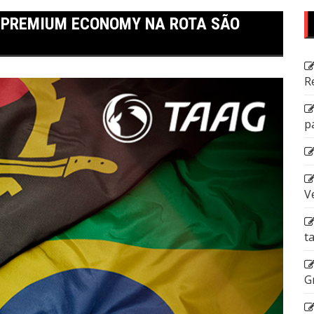
E PREMIUM ECONOMY NA ROTA SÃO
R
p
V
t
G