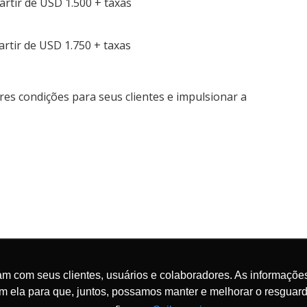
artir de USD 1.500 + taxas
artir de USD 1.750 + taxas
res condições para seus clientes e impulsionar a
Emirates: operação reduzida em Dubai
m com seus clientes, usuários e colaboradores. As informações
om ela para que, juntos, possamos manter e melhorar o resgua