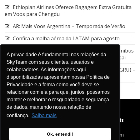
Ethiopian Airlines Oferece Bagagem Extra Gratuita
em Voos para Chengdu
AR: Mais Voos Argentina – Temporada de Verão
Confira a malha aérea da LATAM para agosto
Emirates: Alteração do local de embarque do ônibus
A privacidade é fundamental nas relações da
entre a Estação de Nagoya e o Aeroporto de Kansai
SkyTeam com seus clientes, usuários e
GOL: Cancelamento da rota entre Guarulhos (GRU) –
colaboradores. As informações aqui
Aruba (AUA)
disponibilizadas apresentam nossa Política de
Privacidade e a forma como você deve se
relacionar com ela para que, juntos, possamos
manter e melhorar o resguardado e segurança
de dados, mantendo nossa relação de
confiança.
Saiba mais
Copyright © 2026 Diário de Viagens SkyTeam. All rights
reserved.
Home
SkyTeam
LinkPag SkyTeam
Ok, entendi!