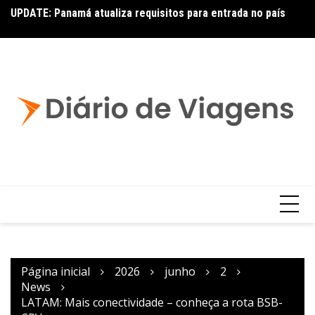
UPDATE: Panamá atualiza requisitos para entrada no país
Ai
Copa – Atualização: Política de Alterações e Reembolsos
por Doença ou Falecimento
Página inicial
2026
junho
2
News
LATAM: Mais conectividade – conheça a rota BSB-