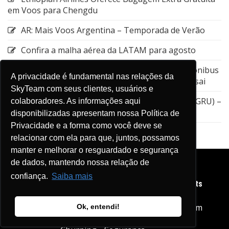
em Voos para Chengdu
AR: Mais Voos Argentina – Temporada de Verão
Confira a malha aérea da LATAM para agosto
Emirates: Alteração do local de embarque do ônibus
A privacidade é fundamental nas relações da
entre a Estação de Nagoya e o Aeroporto de Kansai
SkyTeam com seus clientes, usuários e
GOL: Cancelamento da rota entre Guarulhos (GRU) –
colaboradores. As informações aqui
Aruba (AUA)
disponibilizadas apresentam nossa Política de
Privacidade e a forma como você deve se
relacionar com ela para que, juntos, possamos
manter e melhorar o resguardado e segurança
de dados, mantendo nossa relação de
confiança.
Saiba mais
Copyright © 2026 Diário de Viagens SkyTeam. All rights
reserved.
Home
SkyTeam
LinkPag SkyTeam
Ok, entendi!
Carteira Digital
Treinamentos