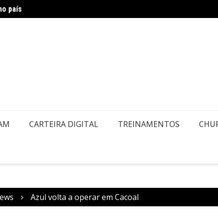
no país
Air Eu
embolsos por Doença ou Falecimento
EAM
CARTEIRA DIGITAL
TREINAMENTOS
CHU
ews
Azul volta a operar em Cacoal