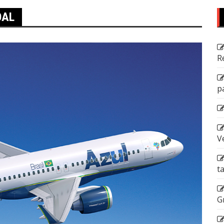
OAL
R
p
V
t
G