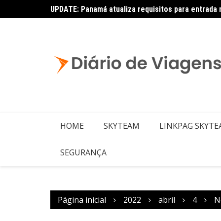
UPDATE: Panamá atualiza requisitos para entrada 
Copa – Atualização: Política de Alterações e Re
HOME
SKYTEAM
LINKPAG SKYT
SEGURANÇA
Página inicial
2022
abril
4
N