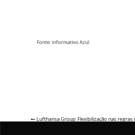
Fonte: informativo Azul
Lufthansa Group: Flexibilização nas regras 
entrada na Alemanha e Resumo das regras
tarifárias vigentes