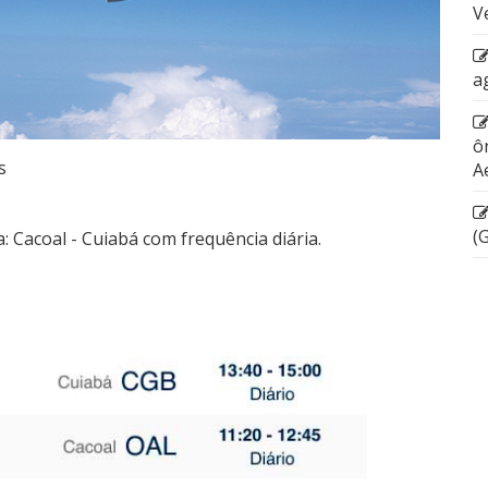
V
a
ô
s
A
(
 Cacoal - Cuiabá com frequência diária.