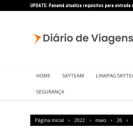
UPDATE: Panamá atualiza requisitos para entrada 
Copa – Atualização: Política de Alterações e Re
HOME
SKYTEAM
LINKPAG SKYT
SEGURANÇA
Página inicial
2022
maio
26