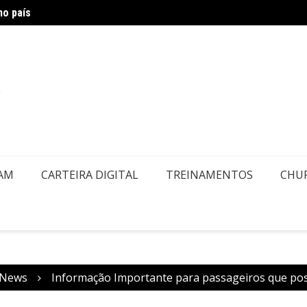
no país
Air Eu
embolsos por Doença ou Falecimento
EAM
CARTEIRA DIGITAL
TREINAMENTOS
CHU
News
Informação Importante para passageiros que po