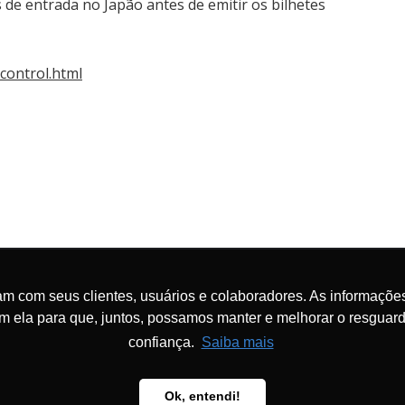
es de entrada no Japão antes de emitir os bilhetes
control.html
os
Reabertura Rota POALIM – Conecte seu
passageiro com o mundo pela LATAM
m com seus clientes, usuários e colaboradores. As informações
om ela para que, juntos, possamos manter e melhorar o resgua
confiança.
Saiba mais
Ok, entendi!