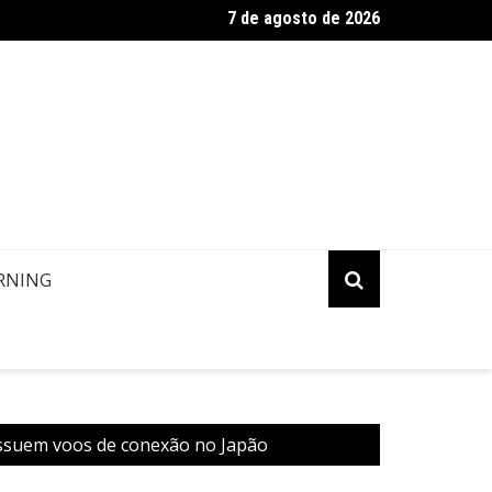
7 de agosto de 2026
ropa: Informação de contato de passageiros
RNING
ssuem voos de conexão no Japão