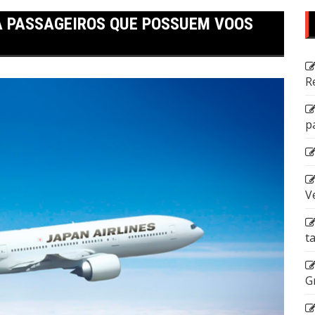
 PASSAGEIROS QUE POSSUEM VOOS
R
p
V
t
G