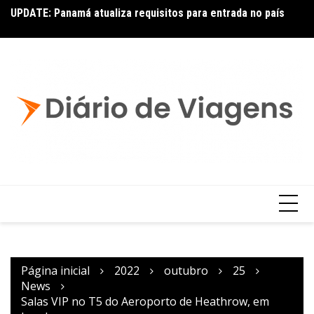
UPDATE: Panamá atualiza requisitos para entrada no país
Ai
Copa – Atualização: Política de Alterações e Reembolsos
por Doença ou Falecimento
Página inicial
2022
outubro
25
News
Salas VIP no T5 do Aeroporto de Heathrow, em