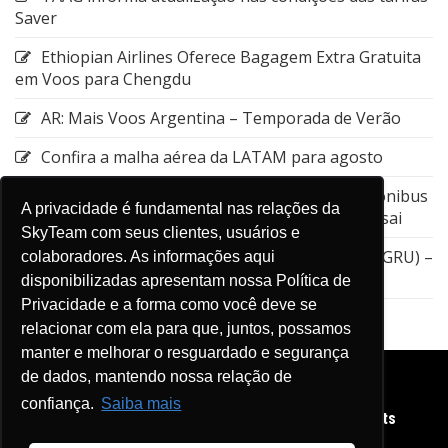
Saver
Ethiopian Airlines Oferece Bagagem Extra Gratuita
em Voos para Chengdu
AR: Mais Voos Argentina – Temporada de Verão
Confira a malha aérea da LATAM para agosto
Emirates: Alteração do local de embarque do ônibus
A privacidade é fundamental nas relações da
entre a Estação de Nagoya e o Aeroporto de Kansai
SkyTeam com seus clientes, usuários e
GOL: Cancelamento da rota entre Guarulhos (GRU) –
colaboradores. As informações aqui
Aruba (AUA)
disponibilizadas apresentam nossa Política de
Privacidade e a forma como você deve se
relacionar com ela para que, juntos, possamos
manter e melhorar o resguardado e segurança
de dados, mantendo nossa relação de
confiança.
Saiba mais
Copyright © 2026 Diário de Viagens SkyTeam. All rights
reserved.