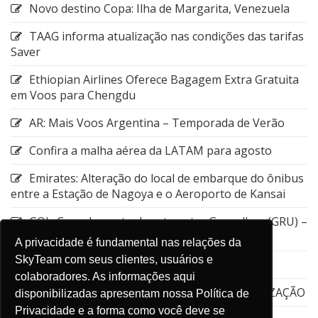
Novo destino Copa: Ilha de Margarita, Venezuela
TAAG informa atualização nas condições das tarifas
Saver
Ethiopian Airlines Oferece Bagagem Extra Gratuita
em Voos para Chengdu
AR: Mais Voos Argentina – Temporada de Verão
Confira a malha aérea da LATAM para agosto
Emirates: Alteração do local de embarque do ônibus
entre a Estação de Nagoya e o Aeroporto de Kansai
GOL: Cancelamento da rota entre Guarulhos (GRU) –
Aruba (AUA)
A privacidade é fundamental nas relações da
SkyTeam com seus clientes, usuários e
Emirates: Viagens flexíveis
colaboradores. As informações aqui
EMIRATES – Dubai Connect – STPC – ATUALIZAÇÃO
disponibilizadas apresentam nossa Política de
Privacidade e a forma como você deve se