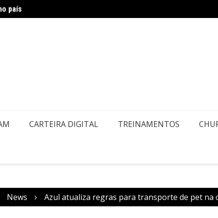
no país
Air Eu
embolsos por Doença ou Falecimento
EAM
CARTEIRA DIGITAL
TREINAMENTOS
CHU
News
Azul atualiza regras para transporte de pet na 