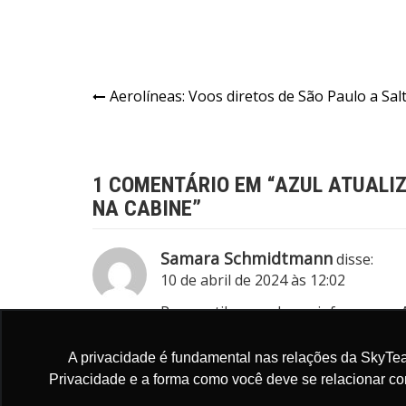
Aerolíneas: Voos diretos de São Paulo a Sal
1 COMENTÁRIO EM “
AZUL ATUALIZ
NA CABINE
”
Samara Schmidtmann
disse:
10 de abril de 2024 às 12:02
Por gentileza pode me informar se A
Comentários estão encerrado.
A privacidade é fundamental nas relações da SkyTea
Privacidade e a forma como você deve se relacionar c