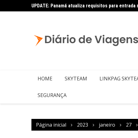
UPDATE: Panamá atualiza requisitos para entrada 
Copa – Atualização: Política de Alterações e Re
HOME
SKYTEAM
LINKPAG SKYT
SEGURANÇA
Página inicial
2023
janeiro
27