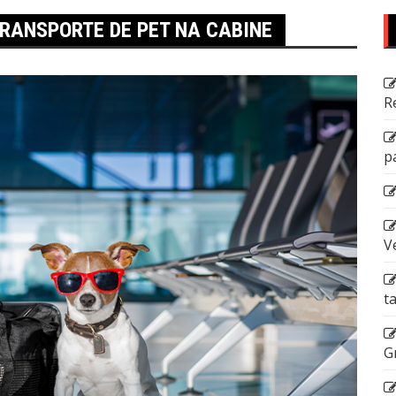
RANSPORTE DE PET NA CABINE
R
p
V
t
G