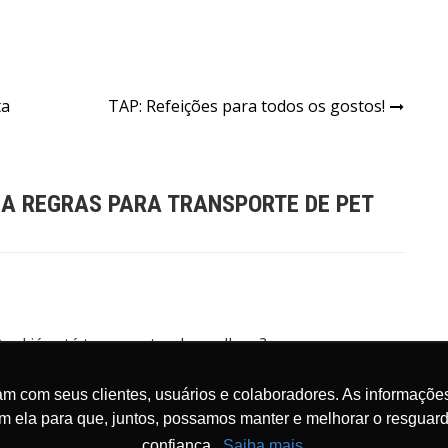
ta
TAP: Refeições para todos os gostos!
A REGRAS PARA TRANSPORTE DE PET
zul já está transportando coelhos ?
m com seus clientes, usuários e colaboradores. As informações
om ela para que, juntos, possamos manter e melhorar o resgua
confiança.
Saiba mais