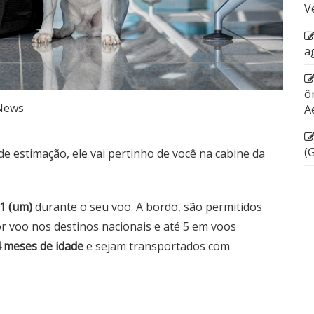
V
a
ô
News
A
(
e estimação, ele vai pertinho de você na cabine da
1 (um)
durante o seu voo. A bordo, são permitidos
r voo nos destinos nacionais e até 5 em voos
4 meses de idade
e sejam transportados com