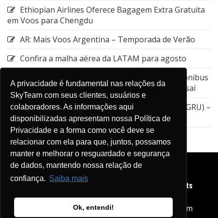
Ethiopian Airlines Oferece Bagagem Extra Gratuita
em Voos para Chengdu
AR: Mais Voos Argentina – Temporada de Verão
Confira a malha aérea da LATAM para agosto
Emirates: Alteração do local de embarque do ônibus
A privacidade é fundamental nas relações da
entre a Estação de Nagoya e o Aeroporto de Kansai
SkyTeam com seus clientes, usuários e
GOL: Cancelamento da rota entre Guarulhos (GRU) –
colaboradores. As informações aqui
Aruba (AUA)
disponibilizadas apresentam nossa Política de
Privacidade e a forma como você deve se
relacionar com ela para que, juntos, possamos
manter e melhorar o resguardado e segurança
de dados, mantendo nossa relação de
confiança.
Saiba mais
Copyright © 2026 Diário de Viagens SkyTeam. All rights
reserved.
Home
SkyTeam
LinkPag SkyTeam
Ok, entendi!