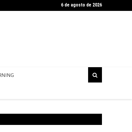
6 de agosto de 2026
: novas rotas com Embraer E195-E2
RNING