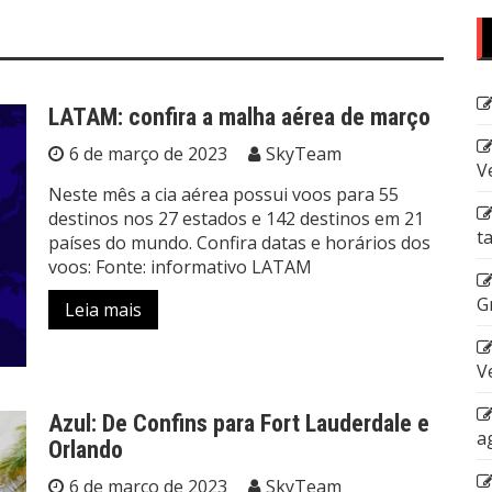
LATAM: confira a malha aérea de março
6 de março de 2023
SkyTeam
V
Neste mês a cia aérea possui voos para 55
destinos nos 27 estados e 142 destinos em 21
t
países do mundo. Confira datas e horários dos
voos: Fonte: informativo LATAM
G
Leia mais
V
Azul: De Confins para Fort Lauderdale e
a
Orlando
6 de março de 2023
SkyTeam