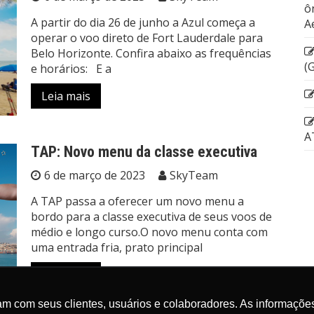
ô
A partir do dia 26 de junho a Azul começa a
A
operar o voo direto de Fort Lauderdale para
Belo Horizonte. Confira abaixo as frequências
(
e horários: E a
Leia mais
A
TAP: Novo menu da classe executiva
6 de março de 2023
SkyTeam
A TAP passa a oferecer um novo menu a
bordo para a classe executiva de seus voos de
médio e longo curso.O novo menu conta com
uma entrada fria, prato principal
Leia mais
m com seus clientes, usuários e colaboradores. As informações