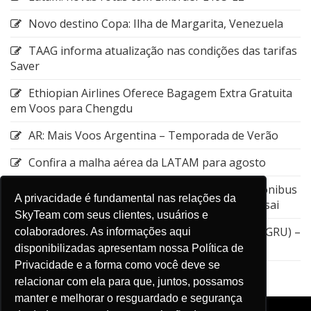
Novo destino Copa: Ilha de Margarita, Venezuela
TAAG informa atualização nas condições das tarifas
Saver
Ethiopian Airlines Oferece Bagagem Extra Gratuita
em Voos para Chengdu
AR: Mais Voos Argentina – Temporada de Verão
Confira a malha aérea da LATAM para agosto
Emirates: Alteração do local de embarque do ônibus
A privacidade é fundamental nas relações da
entre a Estação de Nagoya e o Aeroporto de Kansai
SkyTeam com seus clientes, usuários e
GOL: Cancelamento da rota entre Guarulhos (GRU) –
colaboradores. As informações aqui
Aruba (AUA)
disponibilizadas apresentam nossa Política de
Privacidade e a forma como você deve se
relacionar com ela para que, juntos, possamos
manter e melhorar o resguardado e segurança