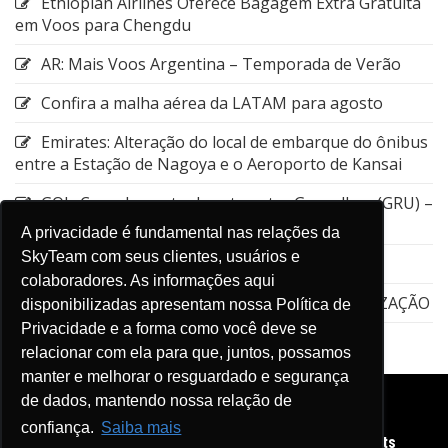
Ethiopian Airlines Oferece Bagagem Extra Gratuita
em Voos para Chengdu
AR: Mais Voos Argentina – Temporada de Verão
Confira a malha aérea da LATAM para agosto
Emirates: Alteração do local de embarque do ônibus
entre a Estação de Nagoya e o Aeroporto de Kansai
GOL: Cancelamento da rota entre Guarulhos (GRU) –
Aruba (AUA)
A privacidade é fundamental nas relações da
SkyTeam com seus clientes, usuários e
Emirates: Viagens flexíveis
colaboradores. As informações aqui
EMIRATES – Dubai Connect – STPC – ATUALIZAÇÃO
disponibilizadas apresentam nossa Política de
Privacidade e a forma como você deve se
relacionar com ela para que, juntos, possamos
manter e melhorar o resguardado e segurança
de dados, mantendo nossa relação de
confiança.
Saiba mais
Copyright © 2026 Diário de Viagens SkyTeam. All rights