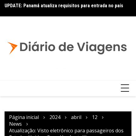
UPDATE: Panamá atualiza requisitos para entrada no país
No
Latam: novas rotas com Embraer E195-E2
Página inicial
2024
abril
12
News
Atualização: Visto eletrônico para passageiros dos