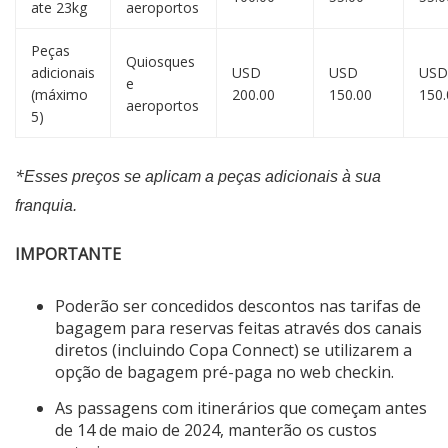
ate 23kg
aeroportos
Peças
Quiosques
adicionais
USD
USD
USD
e
(máximo
200.00
150.00
150.
aeroportos
5)
*
Esses preços se aplicam a peças adicionais à sua
franquia.
IMPORTANTE
Poderão ser concedidos descontos nas tarifas de
bagagem para reservas feitas através dos canais
diretos (incluindo Copa Connect) se utilizarem a
opção de bagagem pré-paga no web checkin.
As passagens com itinerários que começam antes
de 14 de maio de 2024, manterão os custos