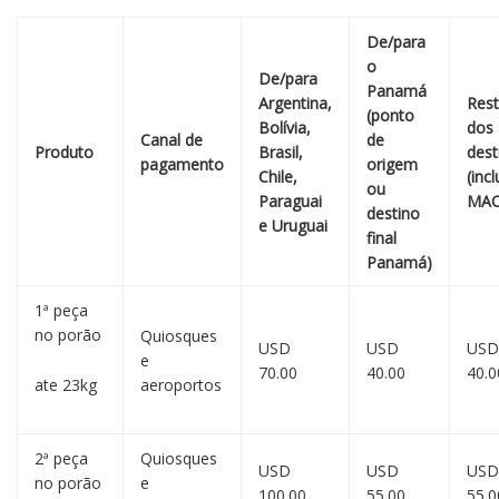
De/para
o
De/para
Panamá
Argentina,
Res
(ponto
Bolívia,
dos
Canal de
de
Produto
Brasil,
dest
pagamento
origem
Chile,
(inc
ou
Paraguai
MAO
destino
e Uruguai
final
Panamá)
1ª peça
no porão
Quiosques
USD
USD
USD
e
70.00
40.00
40.0
ate 23kg
aeroportos
2ª peça
Quiosques
USD
USD
USD
no porão
e
100.00
55.00
55.0