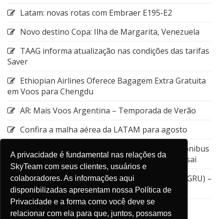
Latam: novas rotas com Embraer E195-E2
Novo destino Copa: Ilha de Margarita, Venezuela
TAAG informa atualização nas condições das tarifas
Saver
Ethiopian Airlines Oferece Bagagem Extra Gratuita
em Voos para Chengdu
AR: Mais Voos Argentina – Temporada de Verão
Confira a malha aérea da LATAM para agosto
Emirates: Alteração do local de embarque do ônibus
A privacidade é fundamental nas relações da
entre a Estação de Nagoya e o Aeroporto de Kansai
SkyTeam com seus clientes, usuários e
GOL: Cancelamento da rota entre Guarulhos (GRU) –
colaboradores. As informações aqui
Aruba (AUA)
disponibilizadas apresentam nossa Política de
Privacidade e a forma como você deve se
relacionar com ela para que, juntos, possamos