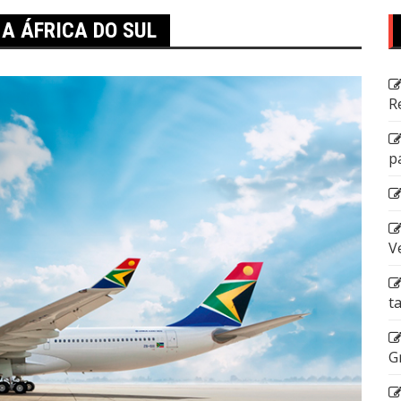
A ÁFRICA DO SUL
R
p
V
t
G