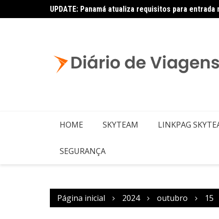
UPDATE: Panamá atualiza requisitos para entrada 
Copa – Atualização: Política de Alterações e Re
HOME
SKYTEAM
LINKPAG SKYT
SEGURANÇA
Página inicial
2024
outubro
15