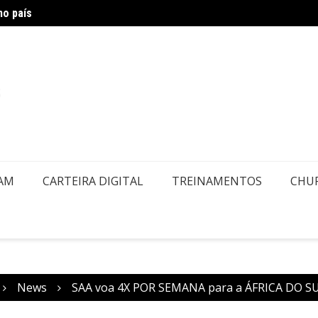
no país
Air Eu
embolsos por Doença ou Falecimento
EAM
CARTEIRA DIGITAL
TREINAMENTOS
CHU
News
SAA voa 4X POR SEMANA para a ÁFRICA DO S