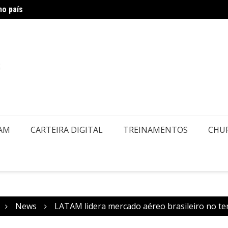
no país
Air Eu
embolsos por Doença ou Falecimento
EAM
CARTEIRA DIGITAL
TREINAMENTOS
CHU
News
LATAM lidera mercado aéreo brasileiro no te