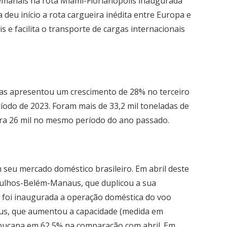
semanais na rota Miami-Florianópolis inaugurada
 deu início a rota cargueira inédita entre Europa e
s e facilita o transporte de cargas internacionais
as apresentou um crescimento de 28% no terceiro
do de 2023. Foram mais de 33,2 mil toneladas de
tra 26 mil no mesmo período do ano passado.
eu mercado doméstico brasileiro. Em abril deste
rulhos-Belém-Manaus, que duplicou a sua
, foi inaugurada a operação doméstica do voo
us, que aumentou a capacidade (medida em
bucana em 62,5% na comparação com abril. Em