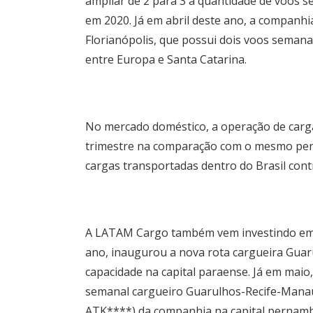
ampliar de 2 para 3 a quantidade de voos 
em 2020. Já em abril deste ano, a companhia
Florianópolis, que possui dois voos semanai
entre Europa e Santa Catarina.
No mercado doméstico, a operação de carg
trimestre na comparação com o mesmo perío
cargas transportadas dentro do Brasil con
A LATAM Cargo também vem investindo em s
ano, inaugurou a nova rota cargueira Gua
capacidade na capital paraense. Já em maio
semanal cargueiro Guarulhos-Recife-Mana
ATK****) da companhia na capital pernam