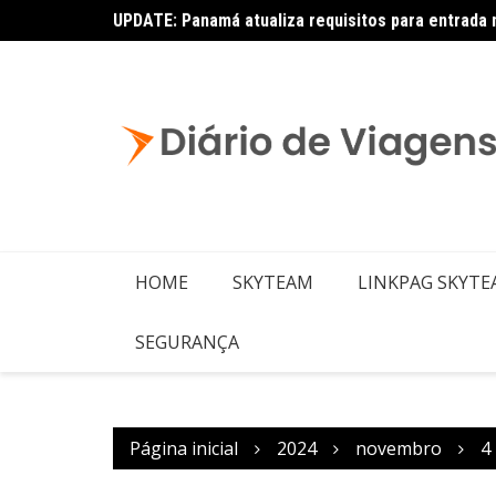
UPDATE: Panamá atualiza requisitos para entrada 
Copa – Atualização: Política de Alterações e Re
HOME
SKYTEAM
LINKPAG SKYT
SEGURANÇA
Página inicial
2024
novembro
4