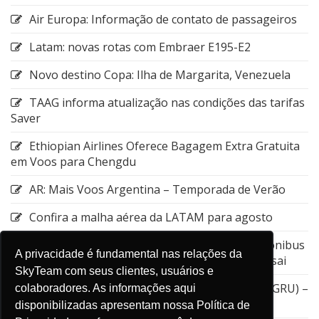
Air Europa: Informação de contato de passageiros
Latam: novas rotas com Embraer E195-E2
Novo destino Copa: Ilha de Margarita, Venezuela
TAAG informa atualização nas condições das tarifas
Saver
Ethiopian Airlines Oferece Bagagem Extra Gratuita
em Voos para Chengdu
AR: Mais Voos Argentina – Temporada de Verão
Confira a malha aérea da LATAM para agosto
Emirates: Alteração do local de embarque do ônibus
A privacidade é fundamental nas relações da
entre a Estação de Nagoya e o Aeroporto de Kansai
SkyTeam com seus clientes, usuários e
GOL: Cancelamento da rota entre Guarulhos (GRU) –
colaboradores. As informações aqui
Aruba (AUA)
disponibilizadas apresentam nossa Política de