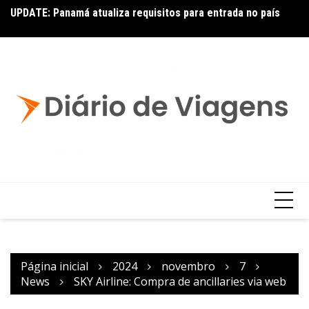
UPDATE: Panamá atualiza requisitos para entrada no país
Ai
Copa – Atualização: Política de Alterações e Reembolsos
por Doença ou Falecimento
Página inicial
2024
novembro
7
News
SKY Airline: Compra de ancillaries via web