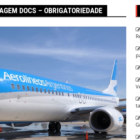
IAGEM DOCS – OBRIGATORIEDADE
R
p
V
t
G