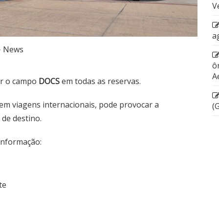
V
a
News
ô
A
er o campo
DOCS
em todas as reservas.
 em viagens internacionais, pode provocar a
(
 de destino.
informação:
te