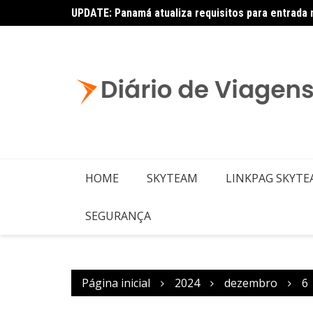
UPDATE: Panamá atualiza requisitos para entrada 
Copa – Atualização: Política de Alterações e Re
HOME
SKYTEAM
LINKPAG SKYT
SEGURANÇA
Página inicial
2024
dezembro
6