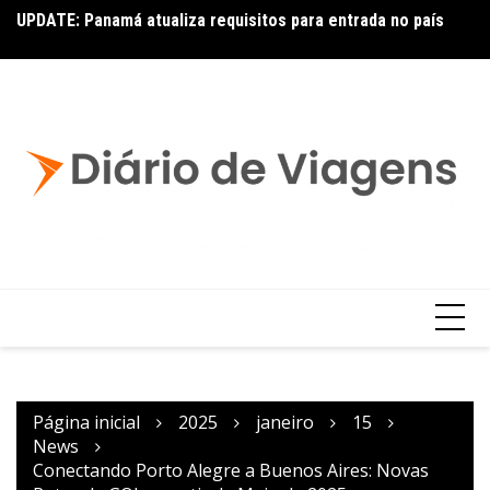
UPDATE: Panamá atualiza requisitos para entrada no país
No
Latam: novas rotas com Embraer E195-E2
Página inicial
2025
janeiro
15
News
Conectando Porto Alegre a Buenos Aires: Novas