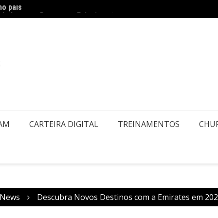
embolsos por Doença ou Falecimento
Air Eu
EAM
CARTEIRA DIGITAL
TREINAMENTOS
CHU
News
Descubra Novos Destinos com a Emirates em 202