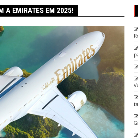
 A EMIRATES EM 2025!
R
p
V
t
G