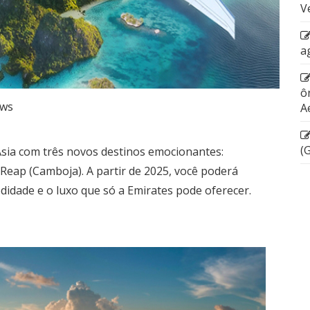
V
a
ô
ws
A
(
Ásia com três novos destinos emocionantes:
Reap (Camboja). A partir de 2025, você poderá
didade e o luxo que só a Emirates pode oferecer.