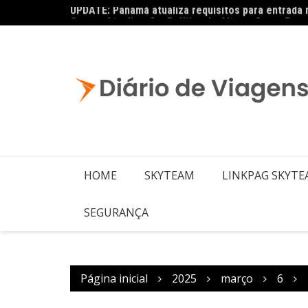
Copa – Atualização: Política de Alterações e Re
HOME
SKYTEAM
LINKPAG SKYT
SEGURANÇA
Página inicial
2025
março
6