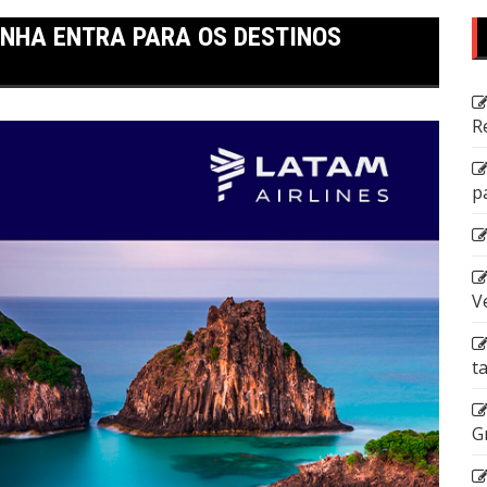
ONHA ENTRA PARA OS DESTINOS
R
p
V
t
G