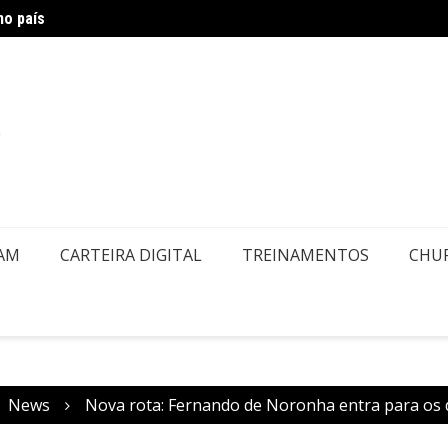
no país
Copa –
EAM
CARTEIRA DIGITAL
TREINAMENTOS
CHU
News
Nova rota: Fernando de Noronha entra para os