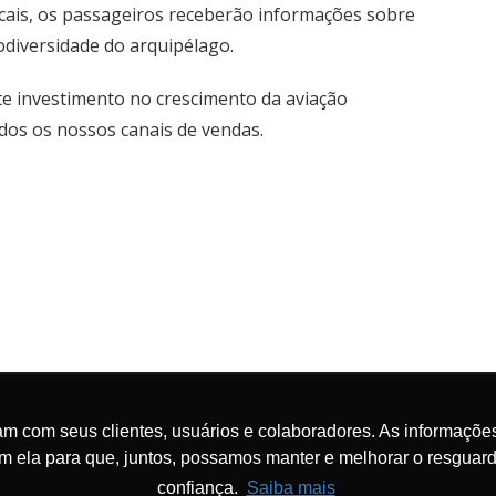
ocais, os passageiros receberão informações sobre
odiversidade do arquipélago.
te investimento no crescimento da aviação
odos os nossos canais de vendas.
A extensa rede de verão da Air France e da KLM
m com seus clientes, usuários e colaboradores. As informações
om ela para que, juntos, possamos manter e melhorar o resgua
confiança.
Saiba mais