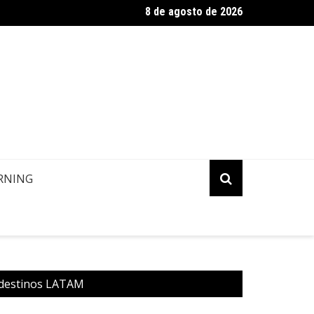
8 de agosto de 2026
 Atualização: Política de Alterações e Reembolsos por Doença 
RNING
 destinos LATAM