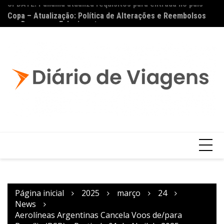
UPDATE: Panamá atualiza requisitos para entrada no país
Ai
Copa – Atualização: Política de Alterações e Reembolsos
por Doença ou Falecimento
Página inicial
2025
março
24
News
Aerolíneas Argentinas Cancela Voos de/para