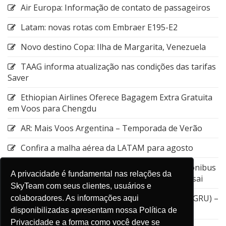
Air Europa: Informação de contato de passageiros
Latam: novas rotas com Embraer E195-E2
Novo destino Copa: Ilha de Margarita, Venezuela
TAAG informa atualização nas condições das tarifas
Saver
Ethiopian Airlines Oferece Bagagem Extra Gratuita
em Voos para Chengdu
AR: Mais Voos Argentina – Temporada de Verão
Confira a malha aérea da LATAM para agosto
Emirates: Alteração do local de embarque do ônibus
A privacidade é fundamental nas relações da
entre a Estação de Nagoya e o Aeroporto de Kansai
SkyTeam com seus clientes, usuários e
GOL: Cancelamento da rota entre Guarulhos (GRU) –
colaboradores. As informações aqui
Aruba (AUA)
disponibilizadas apresentam nossa Política de
Privacidade e a forma como você deve se