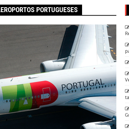
 AEROPORTOS PORTUGUESES
R
p
V
t
G