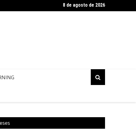
8 de agosto de 2026
 Atualização: Política de Alterações e Reembolsos por Doença 
RNING
ueses