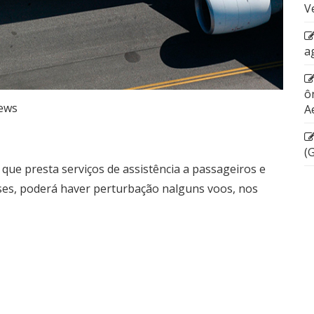
V
a
ô
ews
A
(
ue presta serviços de assistência a passageiros e
es, poderá haver perturbação nalguns voos, nos