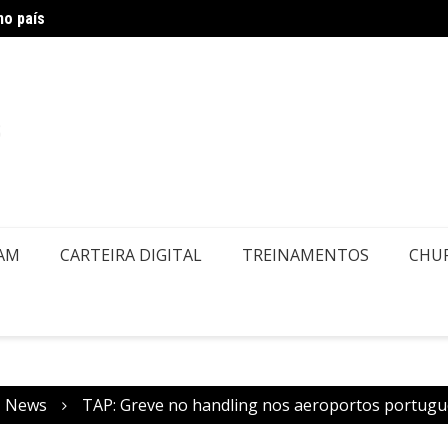
no país
Copa –
EAM
CARTEIRA DIGITAL
TREINAMENTOS
CHU
News
TAP: Greve no handling nos aeroportos portug