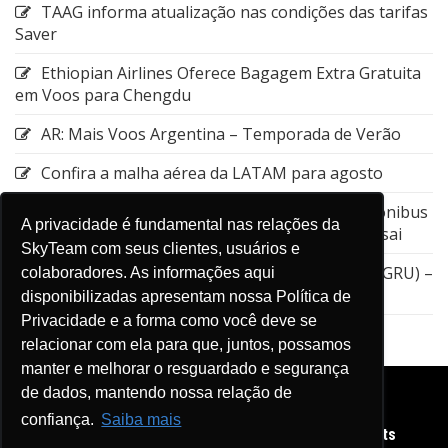
TAAG informa atualização nas condições das tarifas
Saver
Ethiopian Airlines Oferece Bagagem Extra Gratuita
em Voos para Chengdu
AR: Mais Voos Argentina – Temporada de Verão
Confira a malha aérea da LATAM para agosto
Emirates: Alteração do local de embarque do ônibus
A privacidade é fundamental nas relações da
entre a Estação de Nagoya e o Aeroporto de Kansai
SkyTeam com seus clientes, usuários e
GOL: Cancelamento da rota entre Guarulhos (GRU) –
colaboradores. As informações aqui
Aruba (AUA)
disponibilizadas apresentam nossa Política de
Privacidade e a forma como você deve se
relacionar com ela para que, juntos, possamos
manter e melhorar o resguardado e segurança
de dados, mantendo nossa relação de
confiança.
Saiba mais
Copyright © 2026 Diário de Viagens SkyTeam. All rights