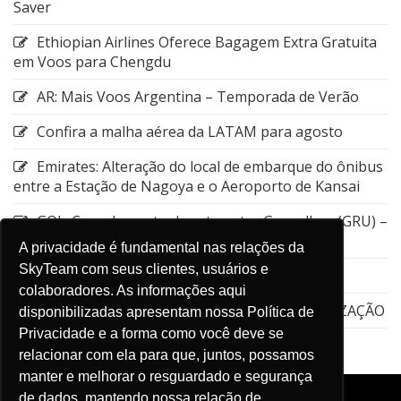
Saver
Ethiopian Airlines Oferece Bagagem Extra Gratuita
em Voos para Chengdu
AR: Mais Voos Argentina – Temporada de Verão
Confira a malha aérea da LATAM para agosto
Emirates: Alteração do local de embarque do ônibus
entre a Estação de Nagoya e o Aeroporto de Kansai
GOL: Cancelamento da rota entre Guarulhos (GRU) –
Aruba (AUA)
A privacidade é fundamental nas relações da
SkyTeam com seus clientes, usuários e
Emirates: Viagens flexíveis
colaboradores. As informações aqui
EMIRATES – Dubai Connect – STPC – ATUALIZAÇÃO
disponibilizadas apresentam nossa Política de
Privacidade e a forma como você deve se
relacionar com ela para que, juntos, possamos
manter e melhorar o resguardado e segurança
de dados, mantendo nossa relação de