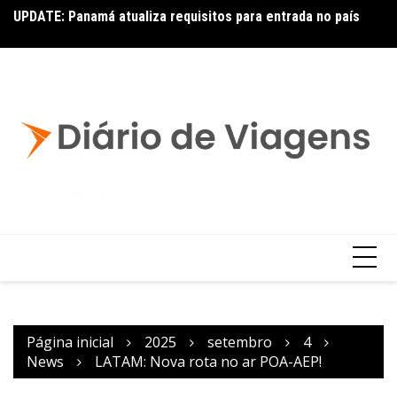
UPDATE: Panamá atualiza requisitos para entrada no país
No
Latam: novas rotas com Embraer E195-E2
Página inicial
2025
setembro
4
News
LATAM: Nova rota no ar POA-AEP!