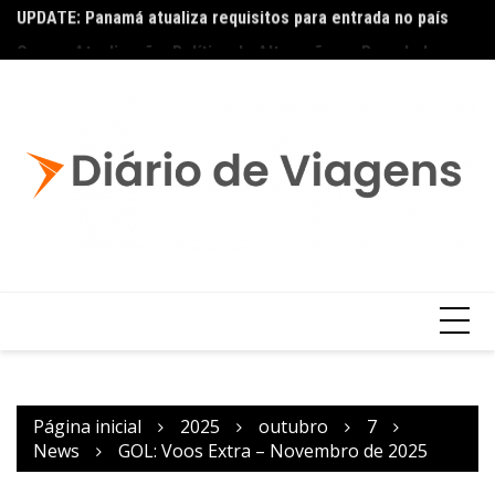
UPDATE: Panamá atualiza requisitos para entrada no país
Ai
Copa – Atualização: Política de Alterações e Reembolsos
por Doença ou Falecimento
Página inicial
2025
outubro
7
News
GOL: Voos Extra – Novembro de 2025