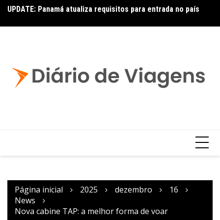
UPDATE: Panamá atualiza requisitos para entrada no país
Ai
Copa – Atualização: Política de Alterações e Reembolsos
por Doença ou Falecimento
Página inicial
2025
dezembro
16
News
Nova cabine TAP: a melhor forma de voar