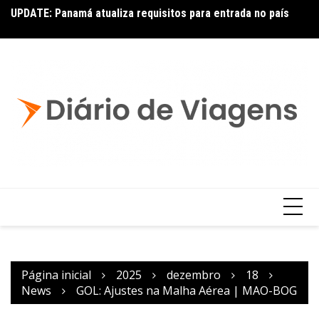
UPDATE: Panamá atualiza requisitos para entrada no país
Ai
Copa – Atualização: Política de Alterações e Reembolsos
por Doença ou Falecimento
Página inicial
2025
dezembro
18
News
GOL: Ajustes na Malha Aérea | MAO-BOG