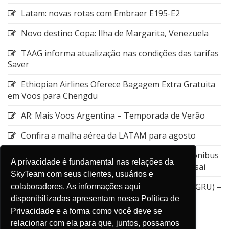
Latam: novas rotas com Embraer E195-E2
Novo destino Copa: Ilha de Margarita, Venezuela
TAAG informa atualização nas condições das tarifas
Saver
Ethiopian Airlines Oferece Bagagem Extra Gratuita
em Voos para Chengdu
AR: Mais Voos Argentina – Temporada de Verão
Confira a malha aérea da LATAM para agosto
Emirates: Alteração do local de embarque do ônibus
A privacidade é fundamental nas relações da
entre a Estação de Nagoya e o Aeroporto de Kansai
SkyTeam com seus clientes, usuários e
GOL: Cancelamento da rota entre Guarulhos (GRU) –
colaboradores. As informações aqui
Aruba (AUA)
disponibilizadas apresentam nossa Política de
Privacidade e a forma como você deve se
relacionar com ela para que, juntos, possamos