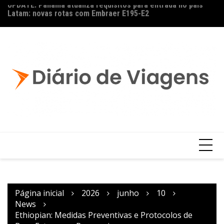
UPDATE: Panamá atualiza requisitos para entrada no país
No
Latam: novas rotas com Embraer E195-E2
Página inicial
2026
junho
10
News
Ethiopian: Medidas Preventivas e Protocolos de