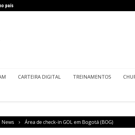
no país
Air Eu
embolsos por Doença ou Falecimento
EAM
CARTEIRA DIGITAL
TREINAMENTOS
CHU
News
Área de check-in GOL em Bogotá (BOG)