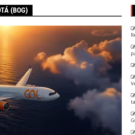
TÁ (BOG)
R
p
V
t
G