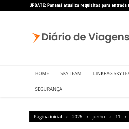
UPDATE: Panamá atualiza requisitos para entrada 
Copa – Atualização: Política de Alterações e Re
HOME
SKYTEAM
LINKPAG SKYT
SEGURANÇA
Página inicial
2026
junho
11