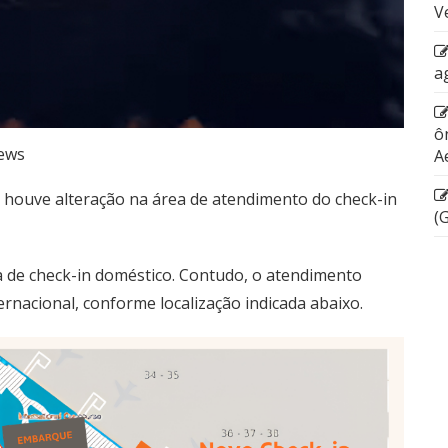
V
a
ô
ews
A
 houve alteração na área de atendimento do check-in
(
ea de check-in doméstico. Contudo, o atendimento
ernacional, conforme localização indicada abaixo.