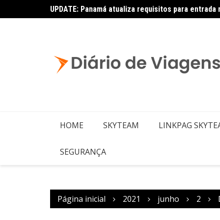
Copa – Atualização: Política de Alterações e Re
HOME
SKYTEAM
LINKPAG SKYT
SEGURANÇA
Página inicial
2021
junho
2