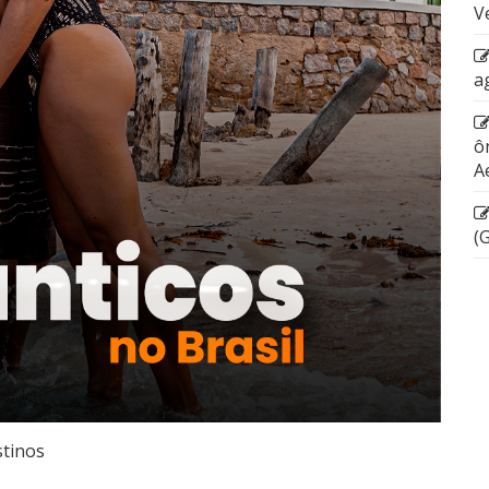
V
a
ô
A
(
tinos