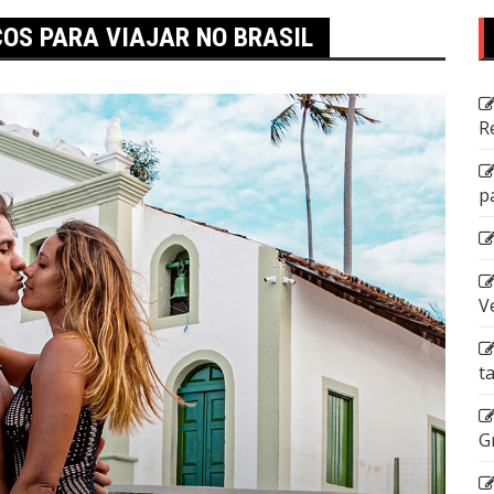
OS PARA VIAJAR NO BRASIL
R
p
V
t
G