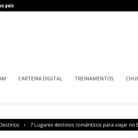
embolsos por Doença ou Falecimento
Air Eu
EAM
CARTEIRA DIGITAL
TREINAMENTOS
CHU
Destinos
7 Lugares destinos românticos para viajar no B