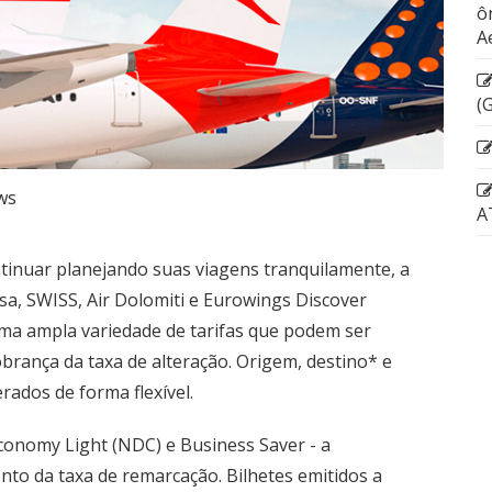
ô
A
(
ws
A
ntinuar planejando suas viagens tranquilamente, a
ansa, SWISS, Air Dolomiti e Eurowings Discover
uma ampla variedade de tarifas que podem ser
rança da taxa de alteração. Origem, destino* e
ados de forma flexível.
Economy Light (NDC) e Business Saver - a
to da taxa de remarcação. Bilhetes emitidos a