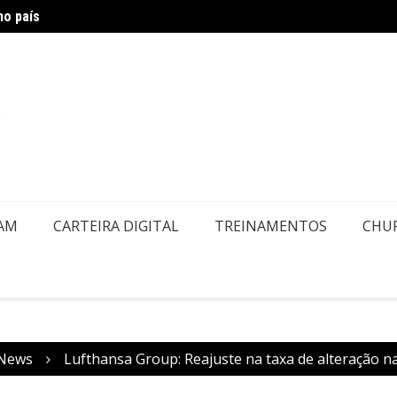
no país
Novo d
EAM
CARTEIRA DIGITAL
TREINAMENTOS
CHU
News
Lufthansa Group: Reajuste na taxa de alteração n