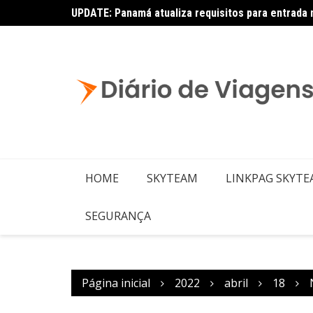
UPDATE: Panamá atualiza requisitos para entrada 
Latam: novas rotas com Embraer E195-E2
HOME
SKYTEAM
LINKPAG SKYT
SEGURANÇA
Página inicial
2022
abril
18