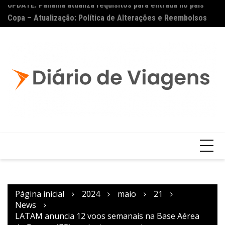
UPDATE: Panamá atualiza requisitos para entrada no país
Ai
Copa – Atualização: Política de Alterações e Reembolsos
por Doença ou Falecimento
Página inicial
2024
maio
21
News
LATAM anuncia 12 voos semanais na Base Aérea