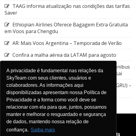
TAAG informa atualização nas condições das tarifas
Saver
Ethiopian Airlines Oferece Bagagem Extra Gratuita
em Voos para Chengdu
AR: Mais Voos Argentina – Temporada de Verão
Confira a malha aérea da LATAM para agosto
Emirates: Alteração do local de embarque do ônibus
A privacidade é fundamental nas relações da
entre a Estação de Nagoya e o Aeroporto de Kansai
SkyTeam com seus clientes, usuários e
GOL: Cancelamento da rota entre Guarulhos (GRU) –
colaboradores. As informações aqui
Aruba (AUA)
disponibilizadas apresentam nossa Política de
Privacidade e a forma como você deve se
relacionar com ela para que, juntos, possamos
manter e melhorar o resguardado e segurança
de dados, mantendo nossa relação de
confiança.
Saiba mais
Copyright © 2026 Diário de Viagens SkyTeam. All rights